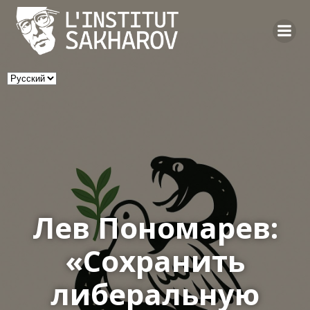
Skip
to
content
Выбрать
язык
Лев Пономарев:
«Сохранить
либеральную