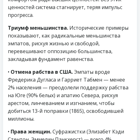
ценностей система стагнирует, теряя импульс
прогресса.
Триумф меньшинства.
Исторические примеры
показывают, как радикальные меньшинства
эмпатов, рискуя жизнью и свободой,
перевешивают оппозицию большинства,
закладывая фундамент равенства.
•
Отмена рабства в США.
Эмпаты вроде
Фредерика Дугласа и Гарриет Табмен — менее
2% населения — преодолели поддержку рабства
на Юге (90% белых) и апатию Севера, рискуя
арестом, линчеванием и изгнанием, чтобы
добиться 13-й поправки (1865), освободившей
миллионы.
•
Права женщин.
Суфражистки (Элизабет Кэди
Стентон, Эммелин Панкхерст) — всего 4%