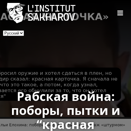
Skip
to
content
Выбрать
язык
Рабская война:
поборы, пытки и
“красная