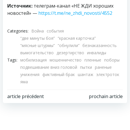
Источник:
телеграм-канал «НЕ ЖДИ хороших
новостей» —
https://t.me/ne_zhdi_novosti/4552
Categories:
Война
события
“две минуты боя”
“красная карточка”
“мясные штурмы”
“обнулили”
безнаказанность
вымогательство
дезертирство
инвалиды
Tags:
мобилизация
мошенничество
пленные
поборы
подвешивание вниз головой
пытки
раненые
унижения
фиктивный брак
шантаж
электроток
яма
Навигация
Навигация
article précédent
prochain article
по
по
записям
записям