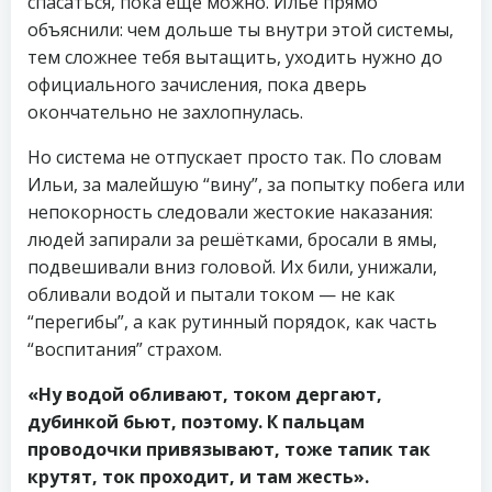
спасаться, пока ещё можно. Илье прямо
объяснили: чем дольше ты внутри этой системы,
тем сложнее тебя вытащить, уходить нужно до
официального зачисления, пока дверь
окончательно не захлопнулась.
Но система не отпускает просто так. По словам
Ильи, за малейшую “вину”, за попытку побега или
непокорность следовали жестокие наказания:
людей запирали за решётками, бросали в ямы,
подвешивали вниз головой. Их били, унижали,
обливали водой и пытали током — не как
“перегибы”, а как рутинный порядок, как часть
“воспитания” страхом.
«Ну водой обливают, током дергают,
дубинкой бьют, поэтому. К пальцам
проводочки привязывают, тоже тапик так
крутят, ток проходит, и там жесть».