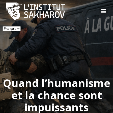
Skip
to
content
Choisir
une
langue
Quand l’humanisme
et la chance sont
impuissants