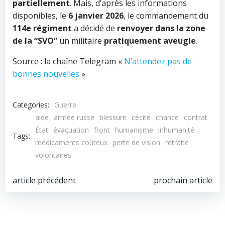
partiellement
. Mais, d’après les informations
disponibles, le
6 janvier 2026
, le commandement du
114e régiment
a décidé de
renvoyer dans la zone
de la “SVO”
un militaire
pratiquement aveugle
.
Source : la chaîne Telegram «
N’attendez pas de
bonnes nouvelles
».
Categories:
Guerre
aide
armée russe
blessure
cécité
chance
contrat
État
évacuation
front
humanisme
inhumanité
Tags:
médicaments coûteux
perte de vision
retraite
volontaires
Navigation
Navigation
article précédent
prochain article
de
de