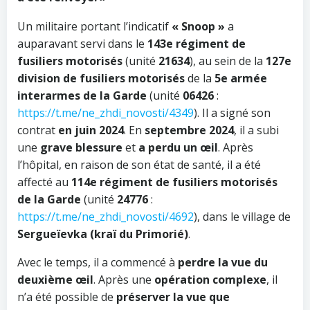
Un militaire portant l’indicatif
« Snoop »
a
auparavant servi dans le
143e régiment de
fusiliers motorisés
(unité
21634
), au sein de la
127e
division de fusiliers motorisés
de la
5e armée
interarmes de la Garde
(unité
06426
:
https://t.me/ne_zhdi_novosti/4349
). Il a signé son
contrat
en juin 2024
. En
septembre 2024
, il a subi
une
grave blessure
et
a perdu un œil
. Après
l’hôpital, en raison de son état de santé, il a été
affecté au
114e régiment de fusiliers motorisés
de la Garde
(unité
24776
:
https://t.me/ne_zhdi_novosti/4692
), dans le village de
Sergueïevka (kraï du Primorié)
.
Avec le temps, il a commencé à
perdre la vue du
deuxième œil
. Après une
opération complexe
, il
n’a été possible de
préserver la vue que