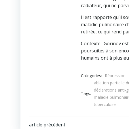
radiateur, qui ne parvi
Il est rapporté qu’il 
maladie pulmonaire ch
retirée, ce qui rend p
Contexte : Gorinov est
poursuites à son encon
humains ont à plusieur
Categories:
Répression
ablation partielle
déclarations anti-
Tags:
maladie pulmonair
tuberculose
Navigation
article précédent