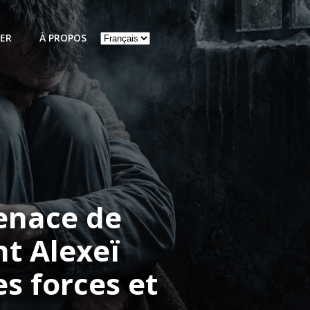
Choisir
ER
À PROPOS
une
langue
menace de
t Alexeï
es forces et