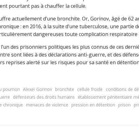
ent pourtant pas à chauffer la cellule.
souffre actuellement d’une bronchite. Or, Gorinov, âgé de 62 
ronique : en 2016, à la suite d’une tuberculose, une partie
articulièrement dangereuses toute complication respiratoire 
 l’un des prisonniers politiques les plus connus de ces derni
tre sont liées à des déclarations anti-guerre, et des défens
s reprises alerté sur les risques pour sa santé en détention
 du poumon
Alexeï Gorinov
bronchite
cellule froide
conditions de dé
guerre
défenseurs des droits humains
établissement pénitentiaire mé
e chronique
menaces de violence
pression en détention
prison
pr
Navigation