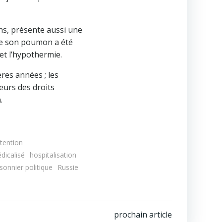
ans, présente aussi une
 de son poumon a été
et l’hypothermie.
ères années ; les
eurs des droits
.
tention
dicalisé
hospitalisation
isonnier politique
Russie
prochain article