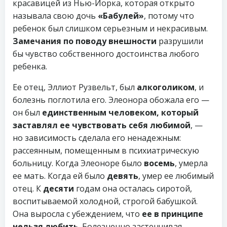
красавицей из Нью-Йорка, которая открыто
называла свою дочь
«Бабулей»
, потому что
ребенок был слишком серьезным и некрасивым.
Замечания по поводу внешности
разрушили
бы чувство собственного достоинства любого
ребенка.
Ее отец, Эллиот Рузвельт, был
алкоголиком
, и
болезнь поглотила его. Элеонора обожала его —
он был
единственным человеком, который
заставлял ее чувствовать себя любимой
, —
но зависимость сделала его ненадежным:
рассеянным, помещенным в психиатрическую
больницу. Когда Элеоноре было
восемь
, умерла
ее мать. Когда ей было
девять
, умер ее любимый
отец. К
десяти
годам она осталась сиротой,
воспитываемой холодной, строгой бабушкой.
Она выросла с убеждением, что
ее в принципе
нельзя любить
. Болезненно застенчивая,