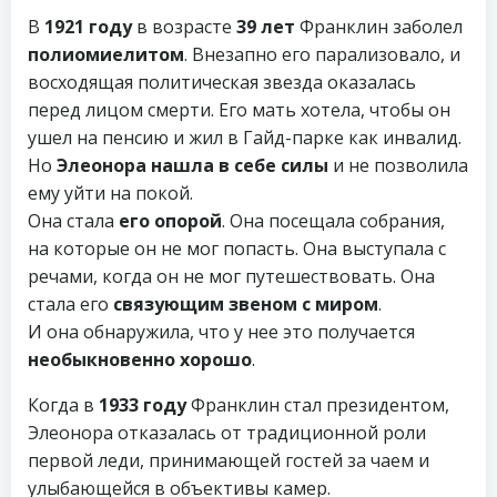
В
1921 году
в возрасте
39 лет
Франклин заболел
полиомиелитом
. Внезапно его парализовало, и
восходящая политическая звезда оказалась
перед лицом смерти. Его мать хотела, чтобы он
ушел на пенсию и жил в Гайд-парке как инвалид.
Но
Элеонора нашла в себе силы
и не позволила
ему уйти на покой.
Она стала
его опорой
. Она посещала собрания,
на которые он не мог попасть. Она выступала с
речами, когда он не мог путешествовать. Она
стала его
связующим звеном с миром
.
И она обнаружила, что у нее это получается
необыкновенно хорошо
.
Когда в
1933 году
Франклин стал президентом,
Элеонора отказалась от традиционной роли
первой леди, принимающей гостей за чаем и
улыбающейся в объективы камер.