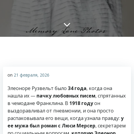
on
21 февраля, 2026
Элеоноре Рузвельт было
34 года
, когда она
нашла их —
пачку любовных писем
, спрятанных
в чемодане Франклина. В
1918 году
он
выздоравливал от пневмонии, и она просто
распаковывала его вещи, когда узнала правду:
у
ее мужа был роман с Люси Мерсер
, секретарем
по социальным вопросам,
которую Элеонор