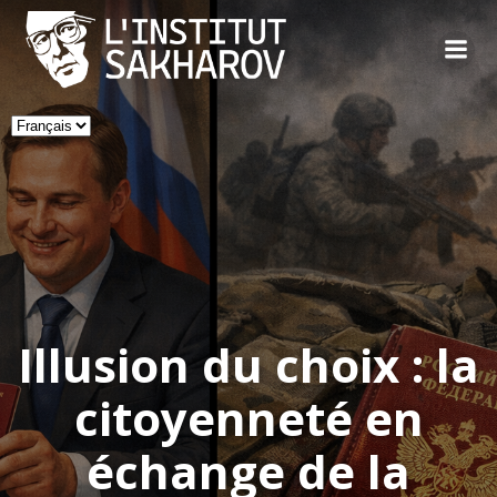
Skip
to
content
Choisir
une
langue
Illusion du choix : la
citoyenneté en
échange de la