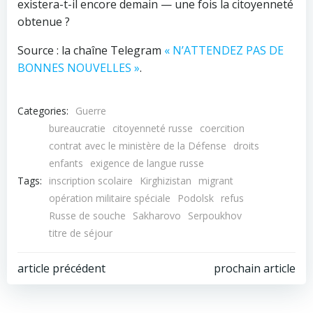
existera-t-il encore demain — une fois la citoyenneté
obtenue ?
Source : la chaîne Telegram
« N’ATTENDEZ PAS DE
BONNES NOUVELLES »
.
Categories:
Guerre
bureaucratie
citoyenneté russe
coercition
contrat avec le ministère de la Défense
droits
enfants
exigence de langue russe
Tags:
inscription scolaire
Kirghizistan
migrant
opération militaire spéciale
Podolsk
refus
Russe de souche
Sakharovo
Serpoukhov
titre de séjour
Navigation
Navigation
article précédent
prochain article
de
de