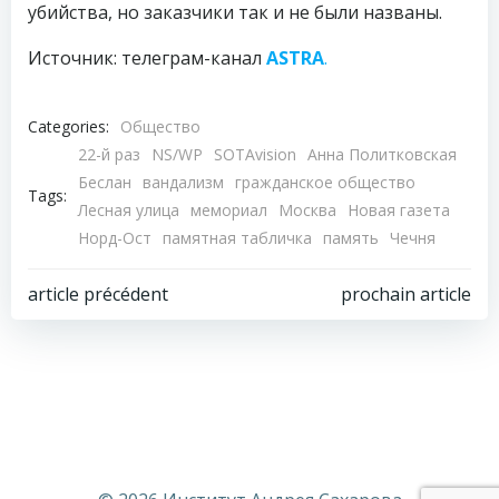
убийства, но заказчики так и не были названы.
Источник: телеграм-канал
ASTRA
.
Categories:
Общество
22-й раз
NS/WP
SOTAvision
Анна Политковская
Беслан
вандализм
гражданское общество
Tags:
Лесная улица
мемориал
Москва
Новая газета
Норд-Ост
памятная табличка
память
Чечня
Навигация
Навигация
article précédent
prochain article
по
по
записям
записям