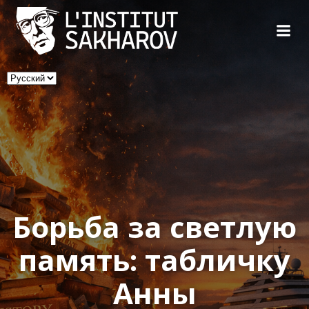
Skip
to
content
Выбрать
язык
Борьба за светлую
память: табличку
Анны