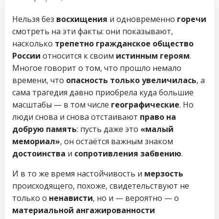
Нельзя без
восхищения
и одновременно
горечи
смотреть на эти факты: они показывают,
насколько
трепетно гражданское общество
России
относится к своим
истинным героям
.
Многое говорит о том, что прошло немало
времени, что
опасность только увеличилась
, а
сама трагедия давно приобрела куда большие
масштабы — в том числе
географические
. Но
люди снова и снова отстаивают
право на
добрую память
: пусть даже это
«малый
мемориал»
, он остаётся важным знаком
достоинства
и
сопротивления забвению
.
И в то же время настойчивость и
мерзость
происходящего, похоже, свидетельствуют не
только о
ненависти
, но и — вероятно — о
материальной ангажированности