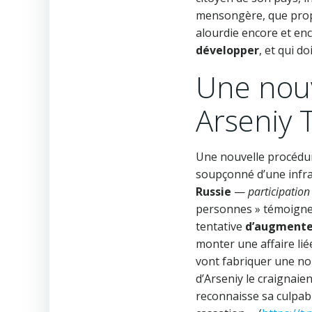
mensongère, que propa
alourdie encore et en
développer
, et qui do
Une nouv
Arseniy 
Une nouvelle procédure
soupçonné d’une infr
Russie
—
participation
personnes » témoigne 
tentative
d’augmenter
monter une affaire liée
vont fabriquer une no
d’Arseniy le craignaien
reconnaisse sa culpabil