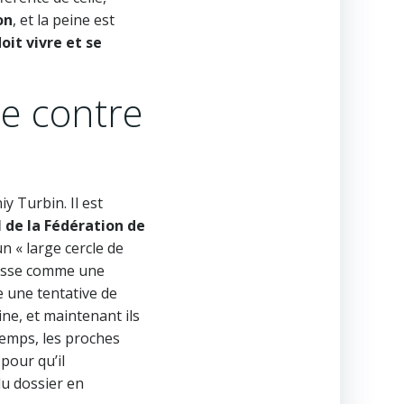
on
, et la peine est
doit vivre et se
te contre
y Turbin. Il est
l de la Fédération de
n « large cercle de
passe comme une
 une tentative de
ine, et maintenant ils
temps, les proches
 pour qu’il
du dossier en