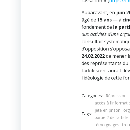
cassation. » (
https://t
Auparavant, en
juin 2
âgé de
15 ans
— à
ci
fondement de
la part
aux activités d’une orga
consultait systématiq
d’opposition s’opposan
24.02.2022
de mener la
des représentants du « 
l’adolescent aurait dé
l’idéologie de cette fo
Categories:
Répression
accès à l’informati
jeté en prison
org
Tags:
partie 2 de l’artic
témoignages
tro