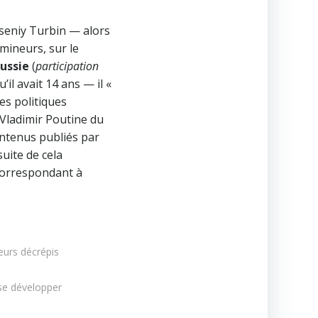
Arseniy Turbin — alors
mineurs, sur le
Russie
(
participation
u’il avait 14 ans — il «
es politiques
 Vladimir Poutine du
ontenus publiés par
suite de cela
 correspondant à
eurs décrépis
 se développer