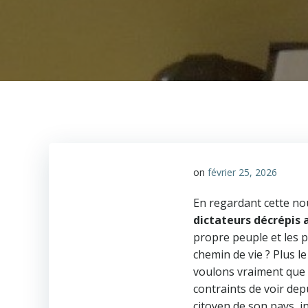
on
février 25, 2026
En regardant cette nou
dictateurs décrépis 
propre peuple et les 
chemin de vie ? Plus l
voulons vraiment que 
contraints de voir dep
citoyen de son pays, i