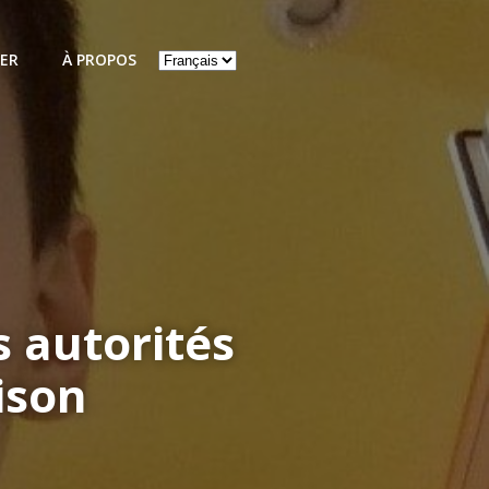
Choisir
ER
À PROPOS
une
langue
s autorités
ison