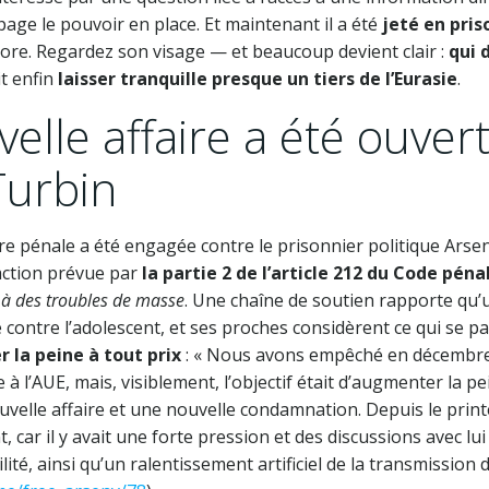
ge le pouvoir en place. Et maintenant il a été
jeté en pris
core. Regardez son visage — et beaucoup devient clair :
qui 
it enfin
laisser tranquille presque un tiers de l’Eurasie
.
elle affaire a été ouver
Turbin
 pénale a été engagée contre le prisonnier politique Arseni
action prévue par
la partie 2 de l’article 212 du Code péna
 à des troubles de masse
. Une chaîne de soutien rapporte qu’u
contre l’adolescent, et ses proches considèrent ce qui se 
 la peine à tout prix
: « Nous avons empêché en décembre
 à l’AUE, mais, visiblement, l’objectif était d’augmenter la pe
uvelle affaire et une nouvelle condamnation. Depuis le prin
t, car il y avait une forte pression et des discussions avec lui
ité, ainsi qu’un ralentissement artificiel de la transmission 