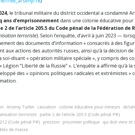
.me/free_arseny/78
)
024
, le tribunal militaire du district occidental a condamné 
nq ans d’emprisonnement
dans une colonie éducative pour 
ie 2 de l’article 205.5 du Code pénal de la Fédération de 
nisation terroriste
). Selon l’enquête, d’avril à juin 2023 — lorsq
uement des documents d’information » consacrés à des figur
t aux actions des autorités russes, ainsi qu’à la décision de
 soi-disant « opération militaire spéciale », y compris des c
Légion “Liberté de la Russie” ». L’enquête a affirmé qu’à la 
veloppé des « opinions politiques radicales et extrémistes »
rmation.
on
Arseniy Turbin
cassation
colonie éducative pour mineurs
dictat
anisation terroriste
partie 2 de l’article 205.5 (Code pénal РФ)
le 212 (Code pénal РФ)
pression
prisonnier politique
qui doit vivre et
ubles de masse