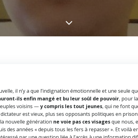
velle, il n’y a que l’indignation émotionnelle et une seule qu
auront-ils enfin mangé et bu leur soûl de pouvoir
, pour l
peuples voisins —
y compris les tout jeunes
, qui ne font 
e dictateur est vieux, plus ses opposants politiques en priso
la nouvelle génération
ne voie pas ces visages
que nous, e
uis des années « depuis tous les fers à repasser ». Et voilà e
ntéressé par une question liée à l’accès à une information dif