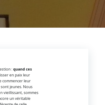
estion :
quand ces
aisser en paix leur
que commencer leur
n sont jeunes. Nous
n vieillissant, sommes
ncore un véritable
férente de celle,