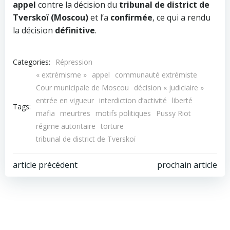
appel
contre la décision du
tribunal de district de
Tverskoï (Moscou)
et l’a
confirmée
, ce qui a rendu
la décision
définitive
.
Categories:
Répression
« extrémisme »
appel
communauté extrémiste
Cour municipale de Moscou
décision « judiciaire »
entrée en vigueur
interdiction d’activité
liberté
Tags:
mafia
meurtres
motifs politiques
Pussy Riot
régime autoritaire
torture
tribunal de district de Tverskoï
Navigation
Navigation
article précédent
prochain article
de
de
l’article
l’article