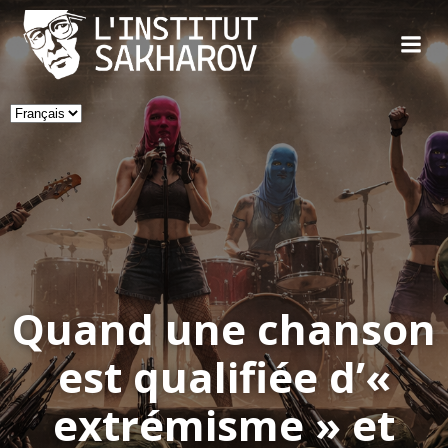
Skip
to
content
Choisir
une
langue
Quand une chanson
est qualifiée d’«
extrémisme » et