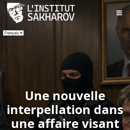
Skip
to
content
Choisir
une
langue
Une nouvelle
interpellation dans
une affaire visant