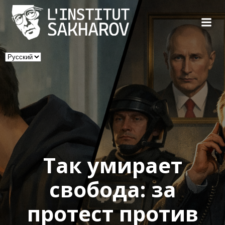
Skip
to
content
Выбрать
язык
Так умирает
свобода: за
протест против