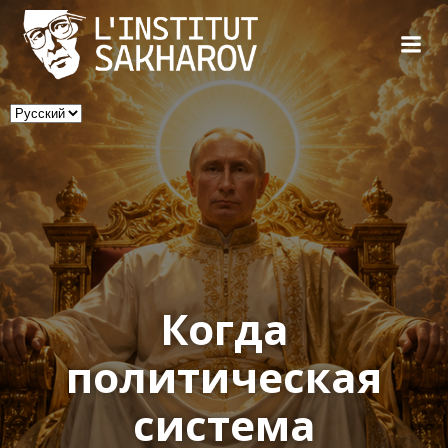
Skip
to
content
Выбрать
язык
Когда
политическая
система