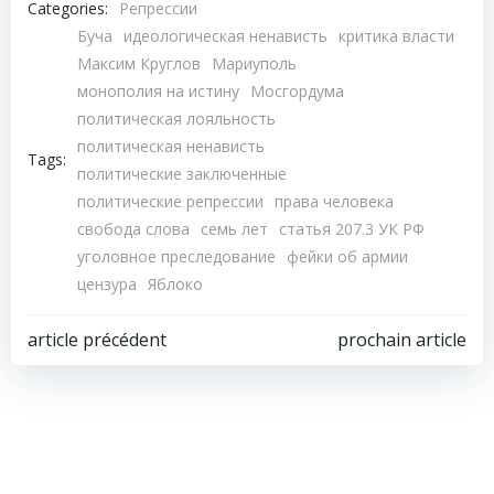
Categories:
Репрессии
Буча
идеологическая ненависть
критика власти
Максим Круглов
Мариуполь
монополия на истину
Мосгордума
политическая лояльность
политическая ненависть
Tags:
политические заключенные
политические репрессии
права человека
свобода слова
семь лет
статья 207.3 УК РФ
уголовное преследование
фейки об армии
цензура
Яблоко
Навигация
Навигация
article précédent
prochain article
по
по
записям
записям