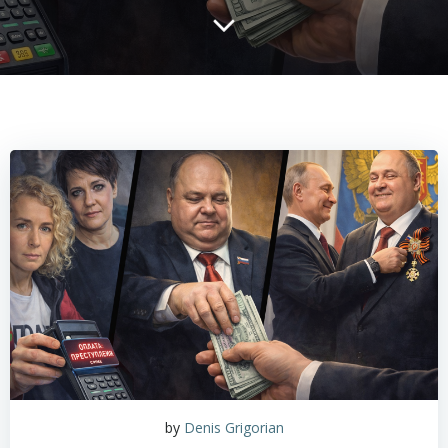
by
Denis Grigorian