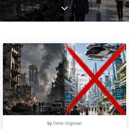
by
Denis Grigorian