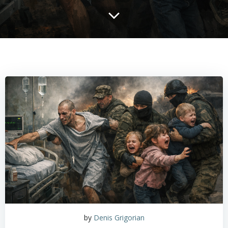
by
Denis Grigorian