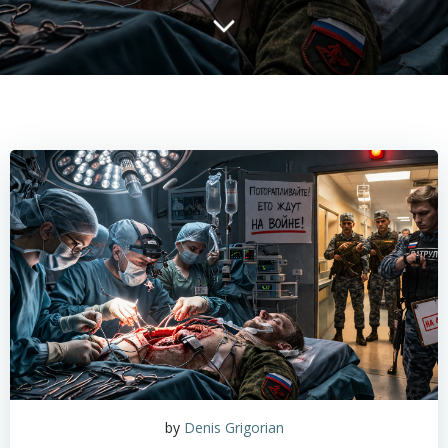
by
Denis Grigorian