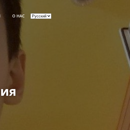
Выбрать
Ы
О НАС
язык
ния