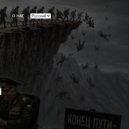
Выбрать
Ы
О НАС
язык
я