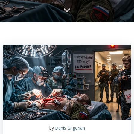
by
Denis Grigorian