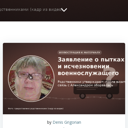
by
Denis Grigorian