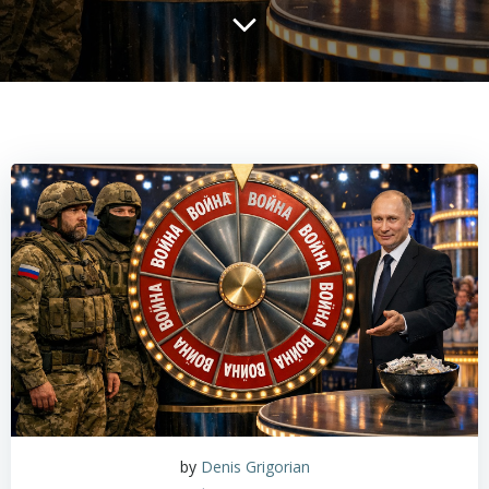
by
Denis Grigorian