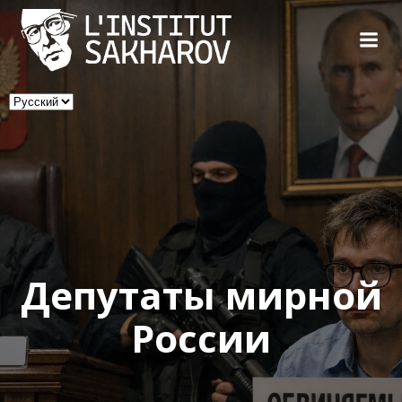
Skip
to
content
Выбрать
язык
Депутаты мирной
России