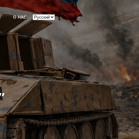
Выбрать
Ы
О НАС
язык
”