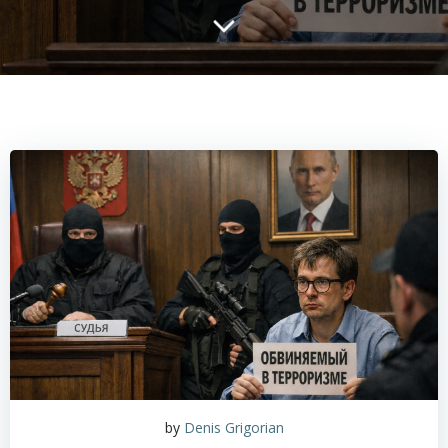
by
Denis Grigorian