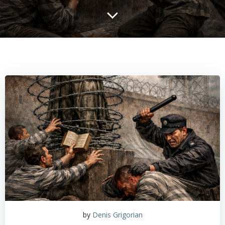
by
Denis Grigorian