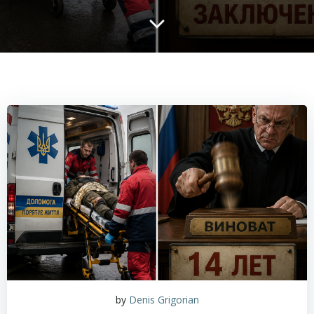
by
Denis Grigorian