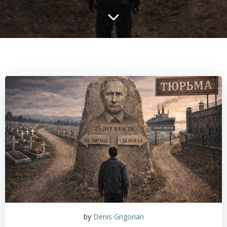
by
Denis Grigorian