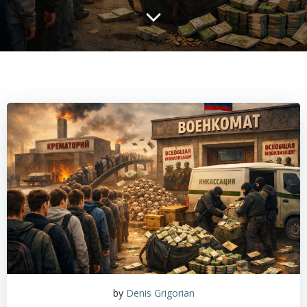
by
Denis Grigorian