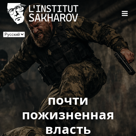
Skip
to
content
Выбрать
язык
почти
пожизненная
власть