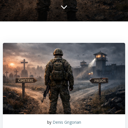
by
Denis Grigorian