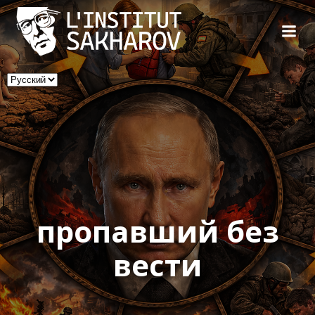
Skip
to
content
Выбрать
язык
пропавший без
вести