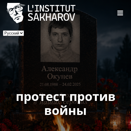
Skip
to
content
Выбрать
язык
протест против
войны