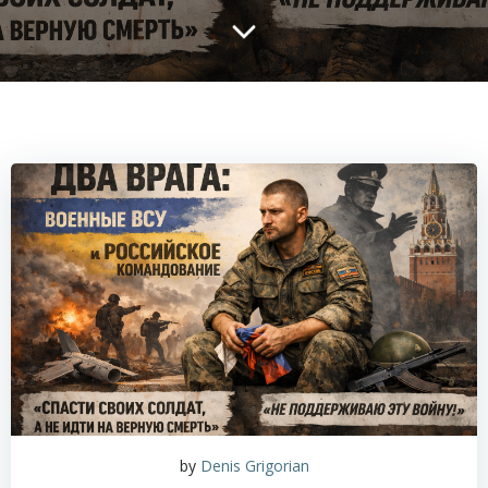
by
Denis Grigorian