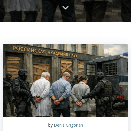
by
Denis Grigorian