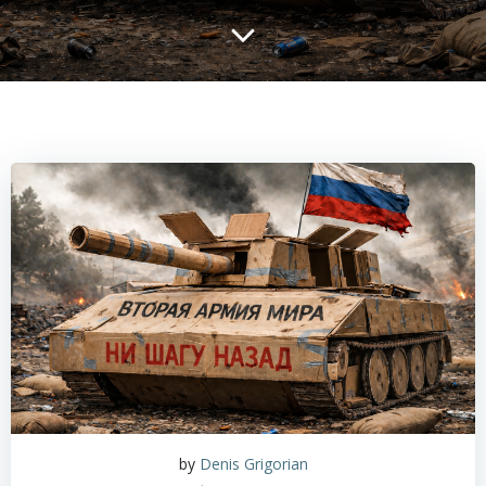
by
Denis Grigorian