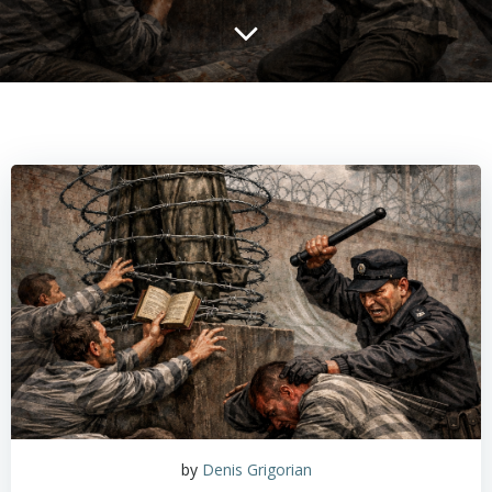
by
Denis Grigorian