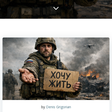
by
Denis Grigorian