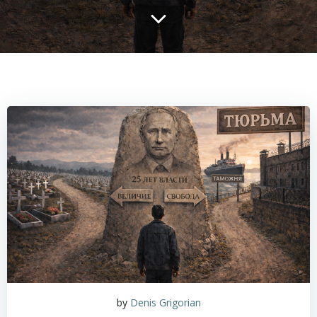
by
Denis Grigorian