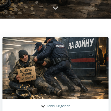
by
Denis Grigorian