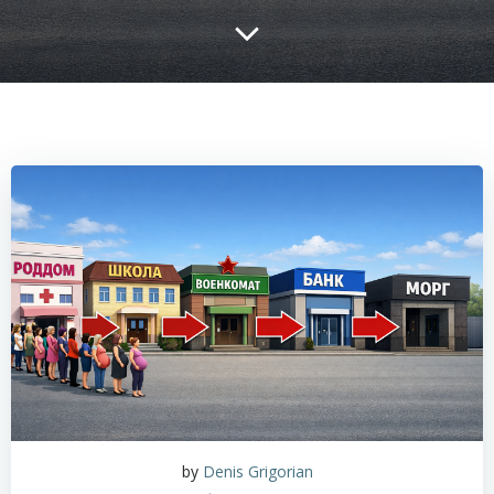
by
Denis Grigorian