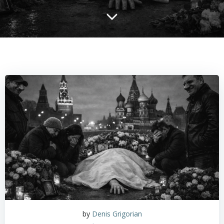
by
Denis Grigorian