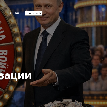
Выбрать
Ы
О НАС
язык
изации