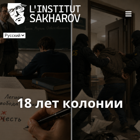
Skip
to
content
Выбрать
язык
18 лет колонии