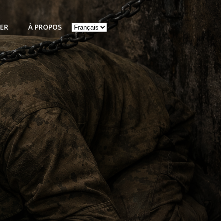
Choisir
ER
À PROPOS
une
langue