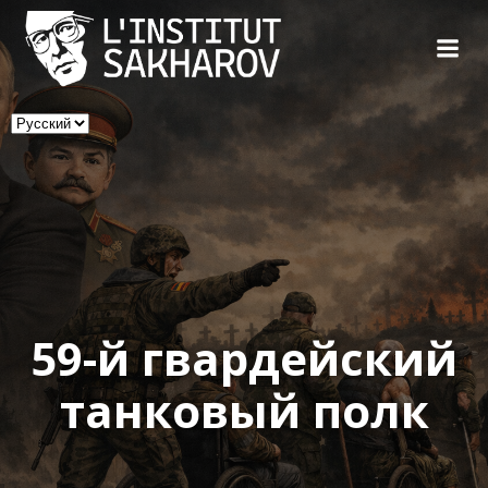
Skip
to
content
Выбрать
язык
59-й гвардейский
танковый полк