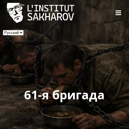
Skip
to
content
Выбрать
язык
61-я бригада