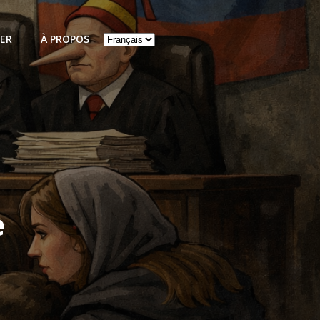
Choisir
ER
À PROPOS
une
langue
e