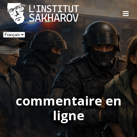
Skip
to
content
Choisir
une
langue
commentaire en
ligne