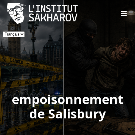
Skip
to
content
Choisir
une
langue
empoisonnement
de Salisbury