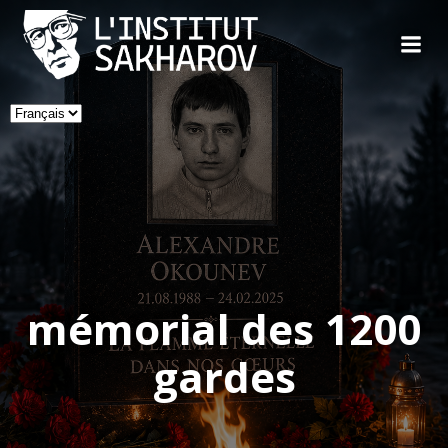
Skip
to
content
Choisir
une
langue
mémorial des 1200
gardes